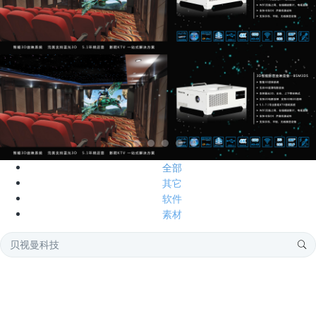
全部
其它
软件
素材
贝视曼--全自动银幕尺寸计算器 3.1 PC版
立即下载
73.29KB kb
2023-06-07