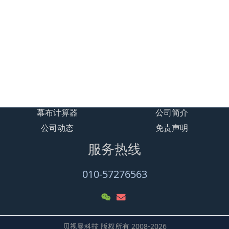
贝视曼/Beismy BSM300 一体
式数字智能影音设备
贝视曼/Beismy BSK110微型数
字智能影音设备/融媒体文化娱
乐一体机
幕布计算器
公司简介
公司动态
免责声明
服务热线
010-57276563
贝视曼科技 版权所有 2008-2026