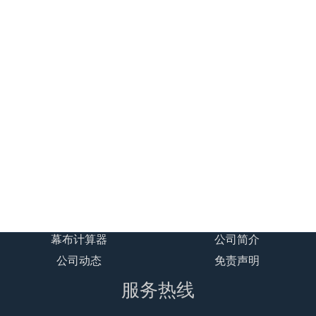
相关推荐
贝视曼/Beismy BSM3DS 3D一
贝视曼/Beismy BSM370一体化
体化数字智能影院设备
数字智能影音设备
贝视曼/Beismy BSM300 一体
式数字智能影音设备
贝视曼/Beismy BSK110微型数
字智能影音设备/融媒体文化娱
乐一体机
幕布计算器
公司简介
公司动态
免责声明
服务热线