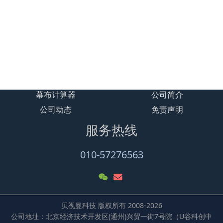
贝视曼 露营影院规划设计场景图
礼堂智能放映系统解决方案
大型汽车影院BSM600项目解决方案
露天汽车影院BSM500客户案例
幕布计算器
公司简介
公司动态
免责声明
服务热线
010-57276563
贝视曼科技 版权所有 2008-2026
公司地址：北京经济技术开发区(通州)兴贸一街7号院（U谷科创中