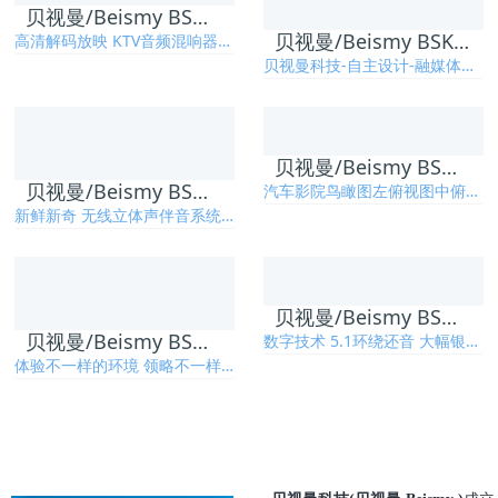
贝视曼/Beismy BSM300 一体式数字智能影音设备
贝视曼/Beismy BSK110微型数字智能影音设备/融媒体文化娱乐一体机
高清解码放映 KTV音频混响器 便携一体化设计 满足大场地需要
贝视曼科技-自主设计-融媒体文化娱乐一体机/影音播放一体机，教学演示 商务会议 KTV娱乐 电影娱乐 车载影K 一机多用
贝视曼/Beismy BSM500 一体化数字智能汽车影院设备
贝视曼/Beismy BSM400-2022 第五代全新款小型汽车影院设备
汽车影院鸟瞰图左俯视图中俯视图 中平视图右俯视图后俯视图汽车影院银幕钢架图汽车影院放映室
新鲜新奇 无线立体声伴音系统 智能高清放映系统 操作简单 维护方便
贝视曼/Beismy BSM700 一体化数字智能影院放映设备
贝视曼/Beismy BSM600 大型一体化智能数字汽车影院放映设备
数字技术 5.1环绕还音 大幅银幕 支持3D 适用大场所
体验不一样的环境 领略不一样的视听