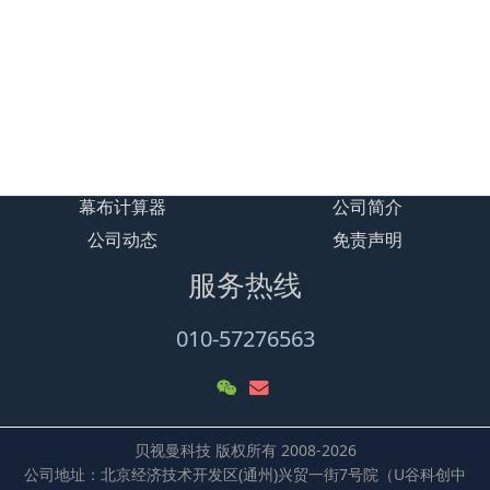
贝视曼 露营影院规划设计场景图
礼堂智能放映系统解决方案
大型汽车影院BSM600项目解决方案
露天汽车影院BSM500客户案例
幕布计算器
公司简介
公司动态
免责声明
服务热线
010-57276563
贝视曼科技 版权所有 2008-2026
公司地址：北京经济技术开发区(通州)兴贸一街7号院（U谷科创中