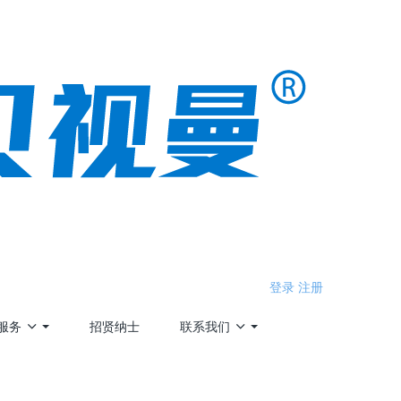
登录
注册
服务
招贤纳士
联系我们