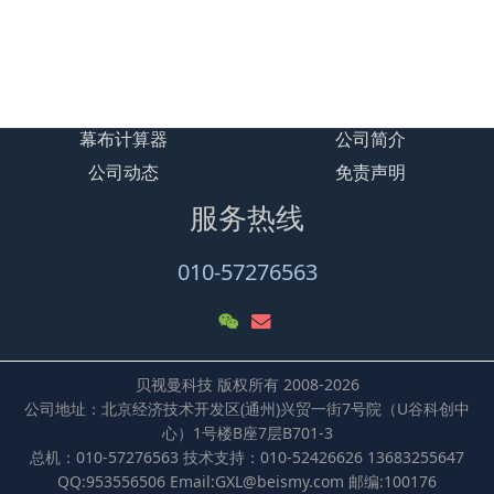
礼堂智能放映系统解决方案
大型汽车影院BSM600项目解决方案
露天汽车影院BSM500客户案例
幕布计算器
公司简介
公司动态
免责声明
服务热线
010-57276563
贝视曼科技 版权所有 2008-2026
公司地址：北京经济技术开发区(通州)兴贸一街7号院（U谷科创中
心）1号楼B座7层B701-3
总机：010-57276563 技术支持：010-52426626 13683255647
QQ:953556506 Email:GXL@beismy.com 邮编:100176