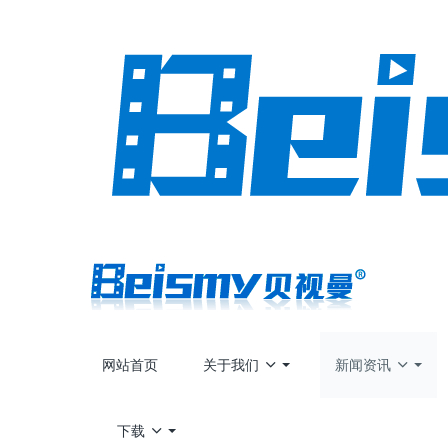
网站首页
关于我们
新闻资讯
下载