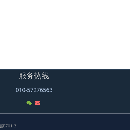
BSM800放映设备演示
贝视曼 露营影院规划设计场景图
礼堂智能放映系统解决方案
大型汽车影院BSM600项目解决方案
露天汽车影院BSM500客户案例
服务热线
010-57276563
701-3