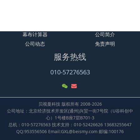
贝视曼/Beismy BSK110微型数
字智能影音设备/融媒体文化娱
乐一体机
幕布计算器
公司简介
公司动态
免责声明
服务热线
010-57276563
贝视曼科技 版权所有 2008-2026
公司地址：北京经济技术开发区(通州)兴贸一街7号院（U谷科创中
心）1号楼B座7层B701-3
总机：010-57276563 技术支持：010-52426626 13683255647
QQ:953556506 Email:GXL@beismy.com 邮编:100176