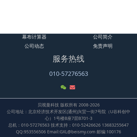
式数字智能影音设备
贝视曼/Beismy BSK110微型数
字智能影音设备/融媒体文化娱
乐一体机
幕布计算器
公司简介
公司动态
免责声明
服务热线
010-57276563
贝视曼科技 版权所有 2008-2026
公司地址：北京经济技术开发区(通州)兴贸一街7号院（U谷科创中
心）1号楼B座7层B701-3
总机：010-57276563 技术支持：010-52426626 13683255647
QQ:953556506 Email:GXL@beismy.com 邮编:100176